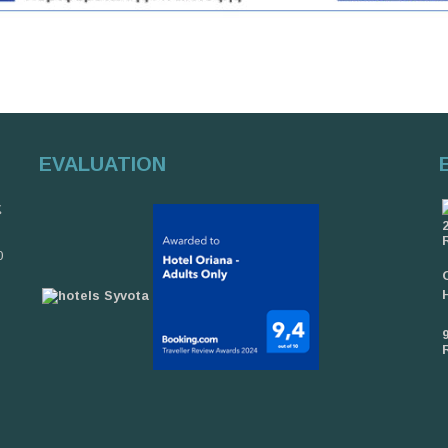
EVALUATION
ς
0