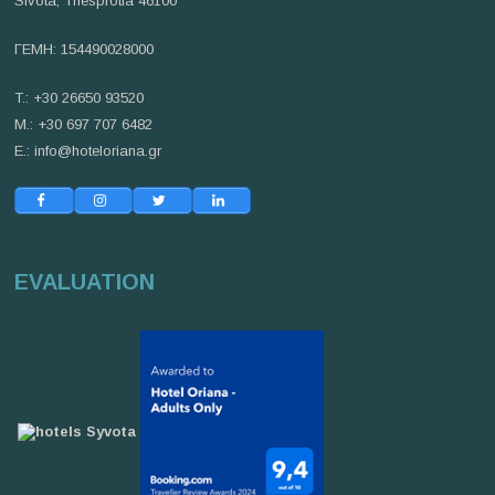
Sivota, Thesprotia 46100
ΓΕΜΗ: 154490028000
T.: +30 26650 93520
M.: +30 697 707 6482
E.:
info@hoteloriana.gr
EVALUATION